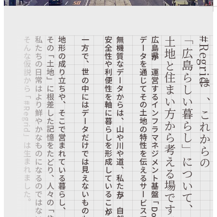
た地図が四角いグリッドで区切られた画を思い浮かべてください。
そんな仮説から「#Regrid」は生まれました。
私たちの日常はより鮮やかなものになるのではないか――。
その「土地」に根差した記憶をたどり、人々の「住まい方」を知ると、
地形の成り立ちや、そこで営まれている暮らし、
一方で、世の中にはデータだけでは見えないものもたくさんあります。
安全性や利便性を軸に暮らしを形成していることが分かります。
無機質なデータからは、山や川や道、私たちが自然や構造物に囲まれ、
データを通じてその土地の特性を伝えるサービスです。
広島県が運営するインフラマネジメント基盤「DoboX」は、
土地と住まい方から考える場です。
「広島らしい暮らし」について、
#Regridは、これからの
LOCAL
LOCAL
LOCAL
蛇喰磐に伝わる「じゃぐいのおうけつ」とは？【昔ばな
【連載】あの人と、あの街で、歩きながら話すこと＃4
ヨレやねじれが、味になる。1年後に100点になるデニム
しが伝える土地の魅力-4】
｜小田原のどかさんと読み解く、平和のモニュメント
を、福山から育てていく
3月 2,2025
3月 2,2025
3月 2,2025