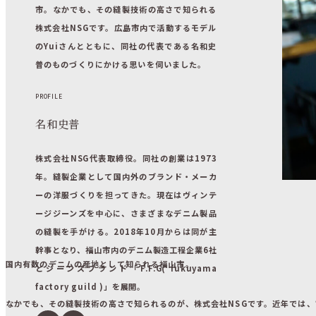
市。なかでも、その縫製技術の高さで知られる
株式会社NSGです。広島市内で活動するモデル
のYuiさんとともに、同社の代表である名和史
普のものづくりにかける思いを伺いました。
PROFILE
LOCAL
名和史普
蛇喰磐に伝わる「じゃぐいのおうけつ」とは？
【昔ばなしが伝える土地の魅力-4】
株式会社NSG代表取締役。同社の創業は1973
年。縫製企業として国内外のブランド・メーカ
6月 11,2026
ーの洋服づくりを担ってきた。現在はヴィンテ
ージジーンズを中心に、さまざまなデニム製品
の縫製を手がける。2018年10月からは同が主
幹事となり、福山市内のデニム製造工程企業6社
国内有数のデニムの産地として知られる福山市。
とジーンズブランド「F.F.G( fukuyama
factory guild )」を展開。
なかでも、その縫製技術の高さで知られるのが、株式会社NSGです。近年では