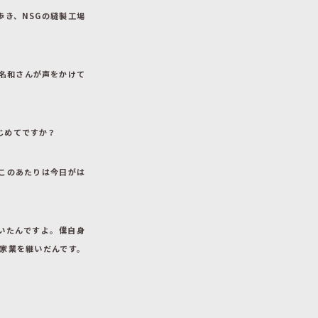
歩き、NSGの縫製工場
名和さんが声をかけて
じめてですか？
このあたりは今日がは
いたんですよ。僕自身
家業を継いだんです。