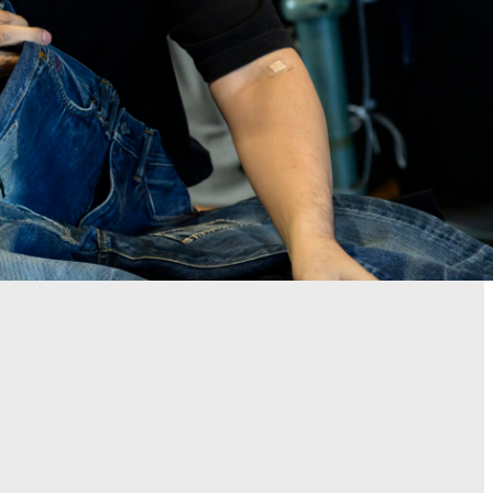
LOCAL
【連載】あの人と、あの街で、歩きながら話すこ
と＃4｜小田原のどかさんと読み解く、平和のモニ
ュメント
6月 11,2026