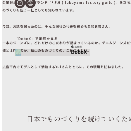
企業6社とジーンズブランド「F.F.G ( fukuyama factory guild )」
のづくりを担う一社としても知られています。
今回、お話を伺ったのは、そんな同社の代表を務める名和史普さん。
「DoboX」で地形を見る
一本のジーンズに、どれだけのこだわりが詰まっているのか。デニムジーンズだ
値とは何なのか。福山のものづくりの、これからとは。
広島市内でモデルとして活動するYuiさんとともに、その現場を訪ねました。
日本でものづくりを続けていくた