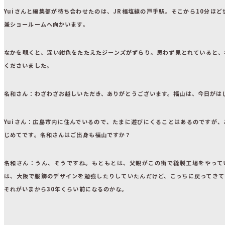
Yuiさんと編集部が待ち合わせたのは、JR福塩線の戸手駅。そこから10分ほど
兼ショールームへ向かいます。
なかを覗くと、深い紺色をたたえたジーンズがずらり。思わず見とれていると、
くださいました。
名和さん：
わざわざお越しいただき、ありがとうございます。福山は、今日がは
Yuiさん：
広島市内に住んでいるので、たまに遊びにくることはあるのですが、
じめてです。名和さんはご出身も福山ですか？
名和さん：
うん、そうですね。もともとは、父親がこの街で縫製工場をやって
は、大阪で服飾のデザインを勉強したりしていたんだけど、こっちに戻ってきて
それがいまから30年くらい前になるのかな。