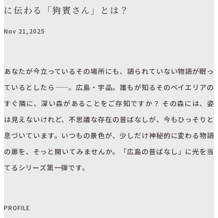
に伝わる「狗賓さん」とは？
Nov 21,2025
LOCAL
LOCAL
LOCAL
あなたが今立っているその場所にも、語られていない物語が眠っ
蛇喰磐に伝わる「じゃぐいのおうけつ」とは？【昔ばな
【連載】あの人と、あの街で、歩きながら話すこと＃4
ヨレやねじれが、味になる。1年後に100点になるデニム
ているとしたら——。広島・宇品。誰もが知るそのベイエリアの
しが伝える土地の魅力-4】
｜小田原のどかさんと読み解く、平和のモニュメント
を、福山から育てていく
すぐ隣に、深い森があることをご存知ですか？ その森には、姿
11月 21,2025
11月 21,2025
11月 21,2025
は見えないけれど、不思議な存在の昔ばなしが、今もひっそりと
息づいています。いつもの景色が、少しだけ神秘的に変わる物語
の扉を、そっと開いてみませんか。「広島の昔ばなし」に光を当
てるシリーズ第一弾です。
PROFILE