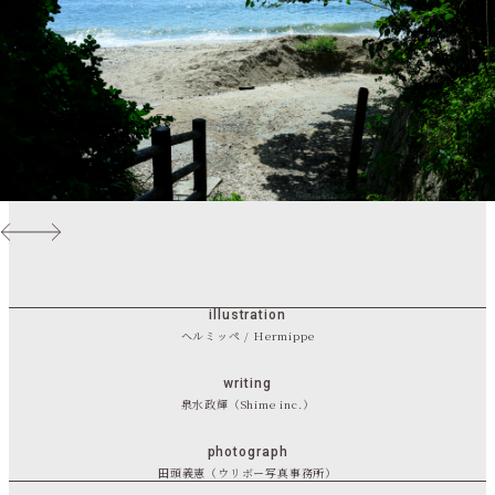
illustration
ヘルミッペ / Hermippe
writing
泉水政輝（Shime inc.）
photograph
田頭義憲（ウリボー写真事務所）