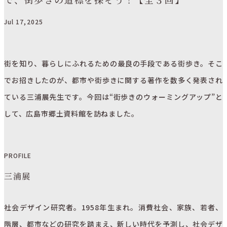
Jul 17,2025
LOCAL
街を知り、暮らしにふれるための最良の手段である街歩き。そこ
LOCAL
LOCAL
蛇喰磐に伝わる「じゃぐいのおうけつ」とは？【昔ばな
でお招きしたのが、都市や街歩きに関する著作を数多く発表され
【連載】あの人と、あの街で、歩きながら話すこと＃4
ヨレやねじれが、味になる。1年後に100点になるデニム
しが伝える土地の魅力-4】
ている三浦展先生です。今回は“街歩きのウォーミングアップ”と
｜小田原のどかさんと読み解く、平和のモニュメント
を、福山から育てていく
7月 17,2025
して、広島市郷土資料館を訪ねました。
7月 17,2025
7月 17,2025
PROFILE
三浦展
社会デザイン研究者。1958年生まれ。消費社会、家族、若者、
階層、都市などの研究を踏まえ、新しい時代を予測し、社会デザ