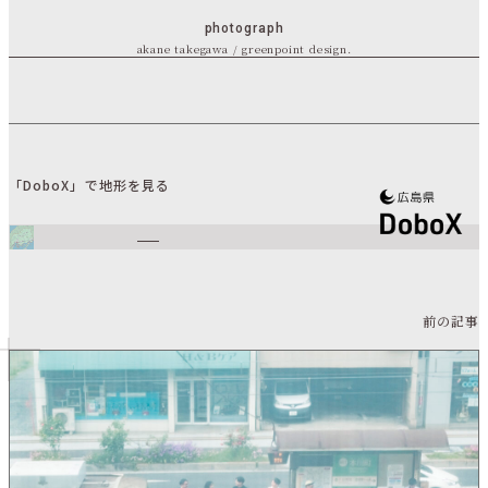
photograph
akane takegawa / greenpoint design.
「DoboX」で地形を見る
前の記事