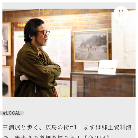
MENU
LOCAL
三浦展と歩く、広島の街#1｜まずは郷土資料館
で、街歩きの道標を探そう！【全３回】