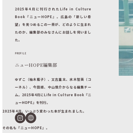
2025年4月に刊行されたLife in Culture
Book『ニューHOPE』。広島の「新しい希
望」を見つめるこの一冊が、どのように生まれ
たのか、編集部のみなさんにお話しを伺いまし
た。
LOCAL
PROFILE
蛇喰磐に伝わる「じゃぐいのおうけつ」とは？
ニューHOPE編集部
【昔ばなしが伝える土地の魅力-4】
6月 16,2025
ゆずこ（柚木藍子）、又吉重太、水木智英（コ
ーネル）、今田順、中山慎介からなる編集チー
ム。2025年4月にLife in Culture Book『ニ
ューHOPE』を刊行。
2025年4月、いっぷう変わった本が生まれました。
その名も『ニューHOPE』。