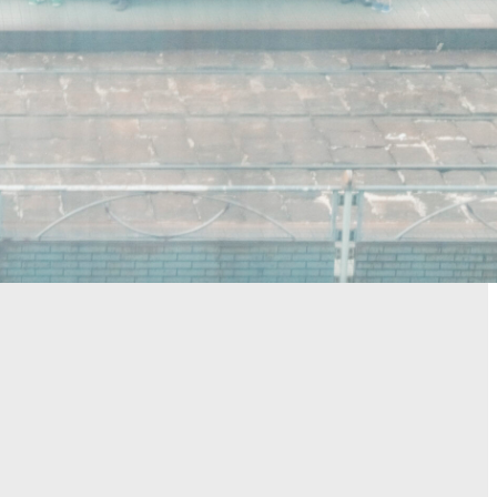
LOCAL
【連載】あの人と、あの街で、歩きながら話すこ
と＃4｜小田原のどかさんと読み解く、平和のモニ
ュメント
6月 16,2025